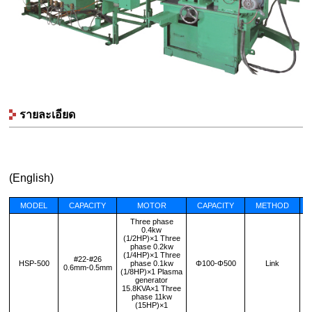
รายละเอียด
(English)
MODEL
CAPACITY
MOTOR
CAPACITY
METHOD
Three phase
0.4kw
(1/2HP)×1 Three
phase 0.2kw
(1/4HP)×1 Three
#22-#26
HSP-500
phase 0.1kw
Φ100-Φ500
Link
0.6mm-0.5mm
(1/8HP)×1 Plasma
generator
15.8KVA×1 Three
phase 11kw
(15HP)×1