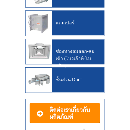
การ
ก่อสร้าง
แดมเปอร์
เกี่ยว
กับ
เรา
ช่องทางลมออก-ลม
เข้า (โบวเอ้าท์-โบ
ติดต่อ
วอิน)
เรา
ที่
ชิ้นส่วน Duct
อยู่
วิธี
เดิน
ทาง
แผนที่
เว็บไซต์