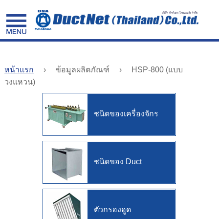
facebook
หน้าแรก
›
ข้อมูลผลิตภัณฑ์
›
HSP-800 (แบบ
วงแหวน)
หน้า
แรก
ชนิดของเครื่องจักร
ข้อมูล
ผลิตภัณฑ์
ชนิดของ Duct
ข้อมูล
ที่
มี
ตัวกรองฮูด
ค่า